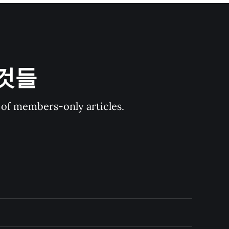
 것들
y of members-only articles.