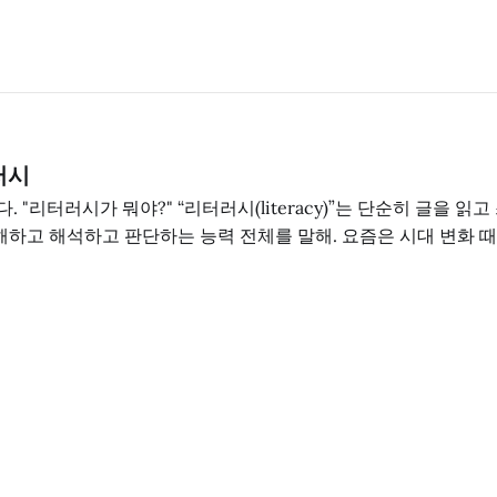
러시
시(literacy)”는 단순히 글을 읽고 쓰는 능력을 넘어
이해하고 해석하고 판단하는 능력 전체를 말해. 요즘은 시대 변화 때
게 말하
새로운 계몽주의’로 이해될