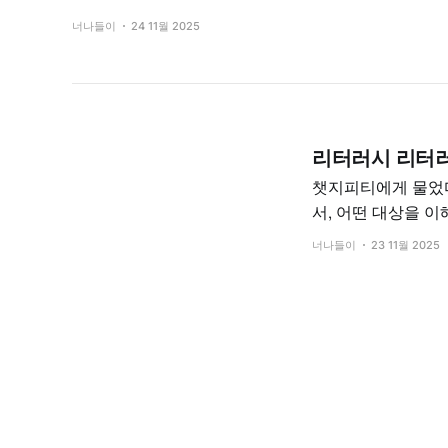
너나들이
24 11월 2025
리터러시 리터
챗지피티에게 물었다. "리터러시가 뭐야?" “리터러
서, 어떤 대상을 
범위가 더 넓어졌어. 몇 번 대화를 주고 받고나서 물었다. "리터러시는 새로운 계몽주의인가" 짧
너나들이
23 11월 2025
면: 리터러시는 ‘