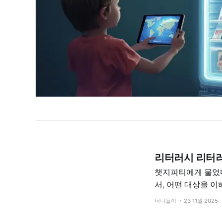
리터러시 리터
챗지피티에게 물었다. "리터러시가 뭐야?" “리터러
서, 어떤 대상을 
범위가 더 넓어졌어. 몇 번 대화를 주고 받고나서 물었다. "리터러시는 새로운 계몽주의인가" 짧
너나들이
23 11월 2025
면: 리터러시는 ‘