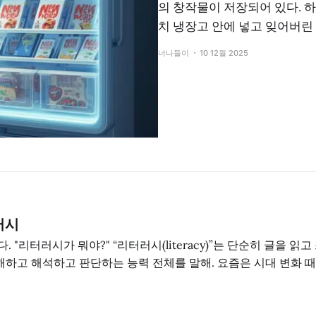
의 창작물이 저장되어 있다. 
치 냉장고 안에 넣고 잊어버린
너나들이
10 12월 2025
러시
시(literacy)”는 단순히 글을 읽고 쓰는 능력을 넘어
이해하고 해석하고 판단하는 능력 전체를 말해. 요즘은 시대 변화 때
게 말하
새로운 계몽주의’로 이해될