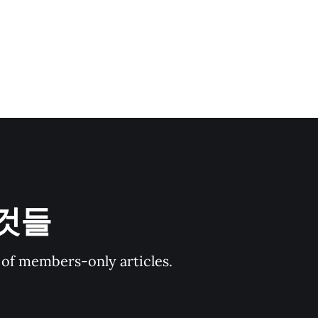
 것들
y of members-only articles.